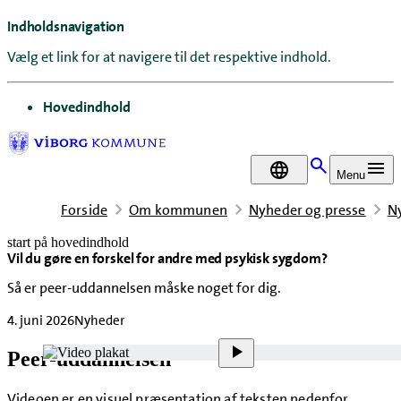
Indholdsnavigation
Vælg et link for at navigere til det respektive indhold.
gå til
Hovedindhold
DA
Menu
Forside
Om kommunen
Nyheder og presse
N
start på hovedindhold
Vil du gøre en forskel for andre med psykisk sygdom?
senest opdateret 4. juni 2026
Så er peer-uddannelsen måske noget for dig.
4. juni 2026
Nyheder
Peer-uddannelsen
Videoen er en visuel præsentation af teksten nedenfor