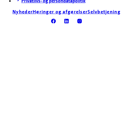
Privatlivs- og persondatapolitik
Nyheder
Høringer og afgørelser
Selvbetjening