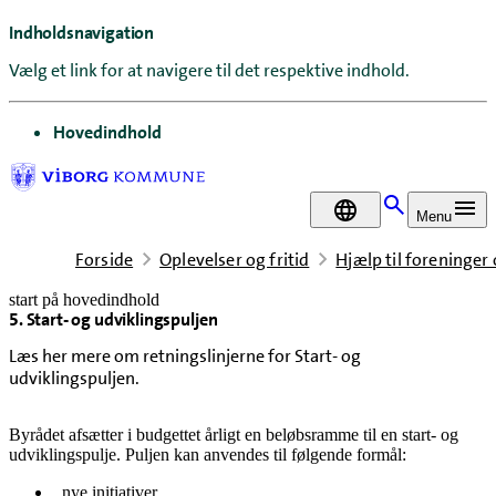
Indholdsnavigation
Vælg et link for at navigere til det respektive indhold.
gå til
Hovedindhold
DA
Menu
Forside
Oplevelser og fritid
Hjælp til foreninger
start på hovedindhold
5. Start- og udviklingspuljen
senest opdateret 13. januar 2025
Læs her mere om retningslinjerne for Start- og
udviklingspuljen.
Byrådet afsætter i budgettet årligt en beløbsramme til en start- og
udviklingspulje. Puljen kan anvendes til følgende formål:
nye initiativer