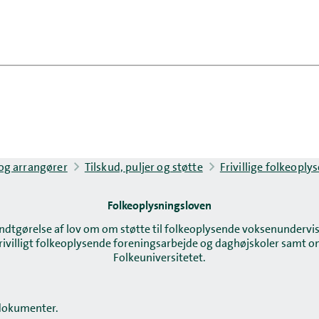
 og arrangører
Tilskud, puljer og støtte
Frivillige folkeopl
Folkeoplysningsloven
senest opdateret 5. august 2026
ndtgørelse af lov om om støtte til folkeoplysende voksenundervis
rivilligt folkeoplysende foreningsarbejde og daghøjskoler samt 
Folkeuniversitetet.
 dokumenter.