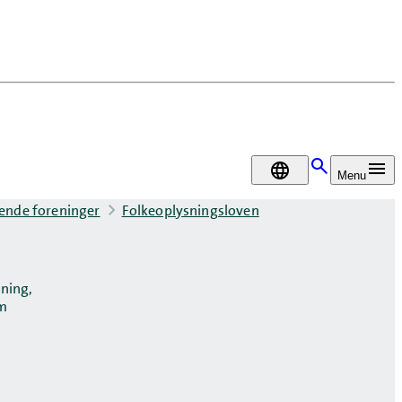
DA
Menu
ysende foreninger
Folkeoplysningsloven
ning,
om