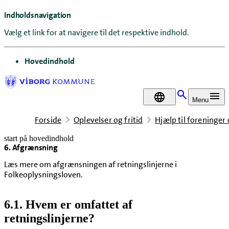
Indholdsnavigation
Vælg et link for at navigere til det respektive indhold.
gå til
Hovedindhold
DA
Menu
Forside
Oplevelser og fritid
Hjælp til foreninger
start på hovedindhold
6. Afgrænsning
senest opdateret 6. august 2026
Læs mere om afgrænsningen af retningslinjerne i
Folkeoplysningsloven.
6.1. Hvem er omfattet af
retningslinjerne?