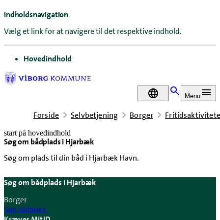
Indholdsnavigation
Vælg et link for at navigere til det respektive indhold.
gå til
Hovedindhold
DA
Menu
Forside
Selvbetjening
Borger
Fritidsaktivitet
start på hovedindhold
Søg om bådplads i Hjarbæk
senest opdateret 29. juni 2026
Søg om plads til din båd i Hjarbæk Havn.
Søg om bådplads i Hjarbæk
Borger
Søg bådplads
Kræver MitID