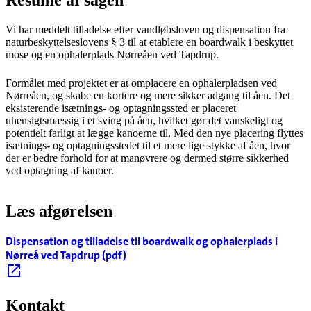
Resume af sagen
Vi har meddelt tilladelse efter vandløbsloven og dispensation fra
naturbeskyttelseslovens § 3 til at etablere en boardwalk i beskyttet
mose og en ophalerplads Nørreåen ved Tapdrup.
Formålet med projektet er at omplacere en ophalerpladsen ved
Nørreåen, og skabe en kortere og mere sikker adgang til åen. Det
eksisterende isætnings- og optagningssted er placeret
uhensigtsmæssig i et sving på åen, hvilket gør det vanskeligt og
potentielt farligt at lægge kanoerne til. Med den nye placering flyttes
isætnings- og optagningsstedet til et mere lige stykke af åen, hvor
der er bedre forhold for at manøvrere og dermed større sikkerhed
ved optagning af kanoer.
Læs afgørelsen
Dispensation og tilladelse til boardwalk og ophalerplads i
Nørreå ved Tapdrup (pdf)
Kontakt