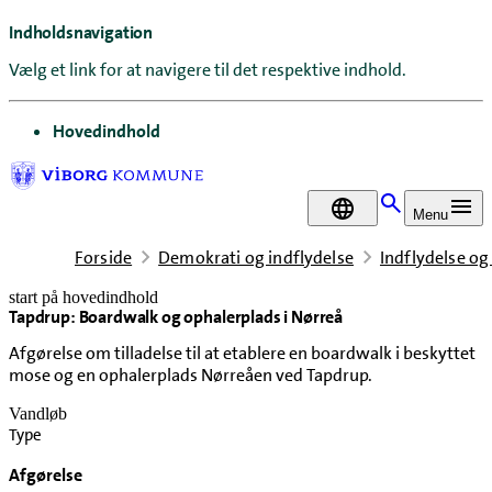
Indholdsnavigation
Vælg et link for at navigere til det respektive indhold.
gå til
Hovedindhold
DA
Menu
Forside
Demokrati og indflydelse
Indflydelse og
start på hovedindhold
Tapdrup: Boardwalk og ophalerplads i Nørreå
senest opdateret 30. juni 2026
Afgørelse om tilladelse til at etablere en boardwalk i beskyttet
mose og en ophalerplads Nørreåen ved Tapdrup.
Vandløb
Type
Afgørelse