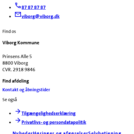
87 87 87 87
viborg@viborg.dk
Find os
Viborg Kommune
Prinsens Alle 5
8800 Viborg
CVR. 2918 9846
Find afdeling
Kontakt og åbningstider
Se også
Tilgængelighedserklæring
Privatlivs- og persondatapolitik
Nyheder
Høringer og afgørelser
Selvbetjening