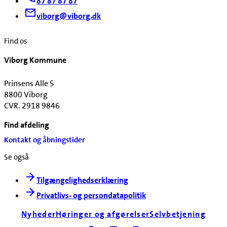
87 87 87 87
viborg@viborg.dk
Find os
Viborg Kommune
Prinsens Alle 5
8800 Viborg
CVR. 2918 9846
Find afdeling
Kontakt og åbningstider
Se også
Tilgængelighedserklæring
Privatlivs- og persondatapolitik
Nyheder
Høringer og afgørelser
Selvbetjening