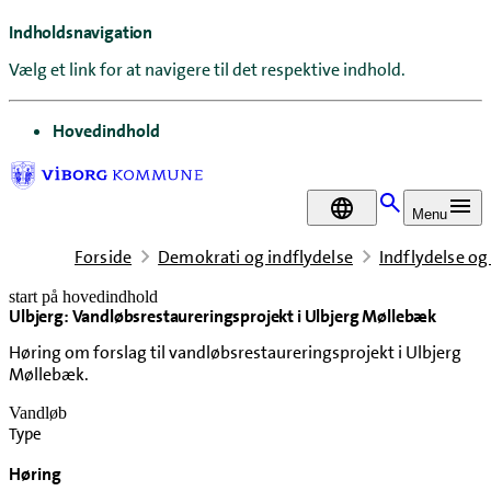
Indholdsnavigation
Vælg et link for at navigere til det respektive indhold.
gå til
Hovedindhold
DA
Menu
Forside
Demokrati og indflydelse
Indflydelse og
start på hovedindhold
Ulbjerg: Vandløbsrestaureringsprojekt i Ulbjerg Møllebæk
senest opdateret 10. juni 2026
Høring om forslag til vandløbsrestaureringsprojekt i Ulbjerg
Møllebæk.
Vandløb
Type
Høring