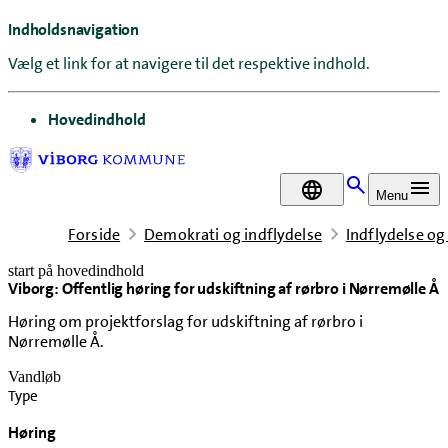
Indholdsnavigation
Vælg et link for at navigere til det respektive indhold.
gå til
Hovedindhold
DA
Menu
Forside
Demokrati og indflydelse
Indflydelse og
start på hovedindhold
Viborg: Offentlig høring for udskiftning af rørbro i Nørremølle Å
senest opdateret 13. maj 2026
Høring om projektforslag for udskiftning af rørbro i
Nørremølle Å.
Vandløb
Type
Høring