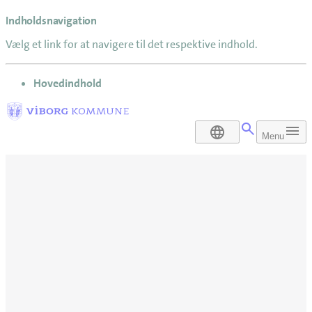
Indholdsnavigation
Vælg et link for at navigere til det respektive indhold.
gå til
Hovedindhold
DA
Menu