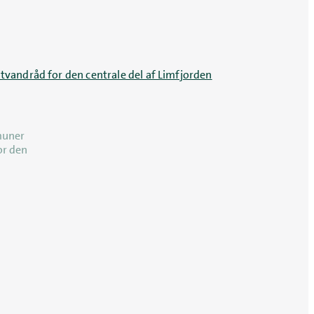
tvandråd for den centrale del af Limfjorden
muner
or den