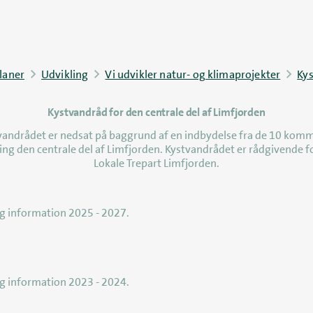
laner
Udvikling
Vi udvikler natur- og klimaprojekter
Kys
Kystvandråd for den centrale del af Limfjorden
senest opdateret 5. maj 2026
vandrådet er nedsat på baggrund af en indbydelse fra de 10 kom
ng den centrale del af Limfjorden. Kystvandrådet er rådgivende f
Lokale Trepart Limfjorden.
og information 2025 - 2027.
og information 2023 - 2024.