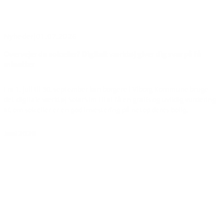
Nyheder
|
01.07.2026
Overvejer du solceller? Digitalt værktøj giver dig svar på få
minutter
Fra 1. juli til 30. september kan borgere i Viborg Kommune bruge
det digitale værktøj SolarSim til at få en gratis og uvildig vurdering
af, om solceller er en god investering på netop deres bolig.
Juni 2026