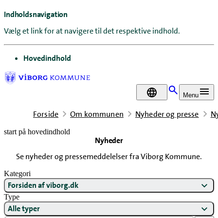
Indholdsnavigation
Vælg et link for at navigere til det respektive indhold.
gå til
Hovedindhold
DA
Menu
Forside
Om kommunen
Nyheder og presse
N
start på hovedindhold
Nyheder
senest opdateret 27. juni 2026
Se nyheder og pressemeddelelser fra Viborg Kommune.
Kategori
Forsiden af viborg.dk
Type
Alle typer