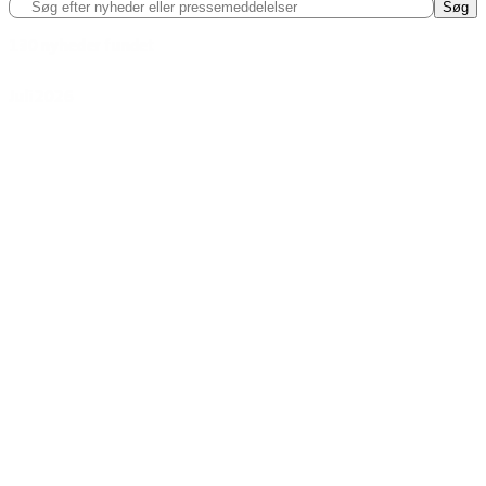
Søg efter nyheder eller pressemeddelelser
Søg
130 nyheder fundet
Juli 2026