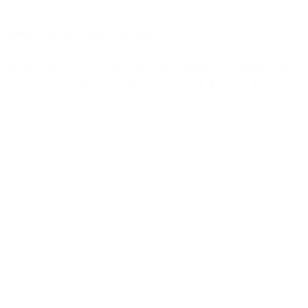
Pressemeddelelser
|
16.07.2026
Sjælden vårflue fundet i Sejbæk
De store smil er fundet frem hos Viborg Kommunes biologer, efter
en analyse af smådyr i vandløb har vist et sjældent og yderst godt
fund.