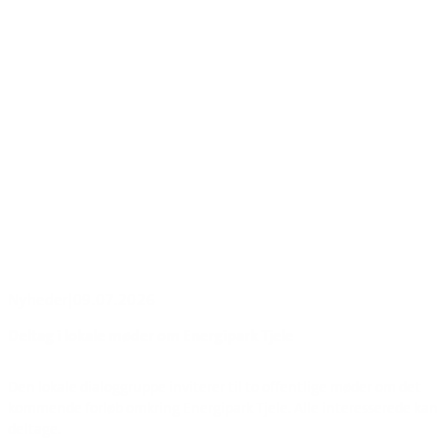
Nyheder
|
09.07.2026
Deltag i lokale møder om Energipark Tjele
Den lokale dialoggruppe inviterer til to offentlige møder om det
kommende forløb omkring Energipark Tjele. Alle interesserede kan
deltage.