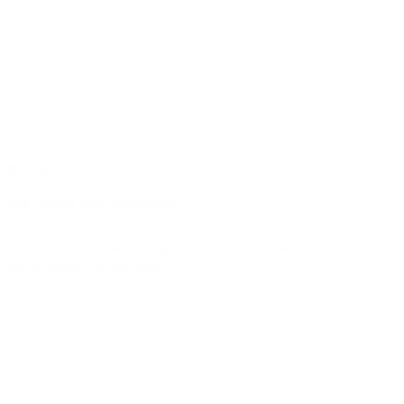
Nyheder
|
17.07.2026
Bliv frivillig på et plejecenter
Overvejer du at blive frivillig på et plejecenter, så kom til møde på
Blichergården og hør mere.