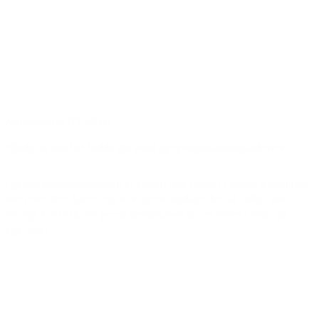
Nyheder
|
09.07.2026
Hjælp os med at holde øje med egeprocessionsspinderen
Egeprocessionsspinderen er endnu ikke fundet i Viborg Kommune,
men hvis den dukker op, vil vi gerne opdage den så tidligt som
muligt. Giv os derfor gerne besked, hvis du ser larver i reder på
egetræer.