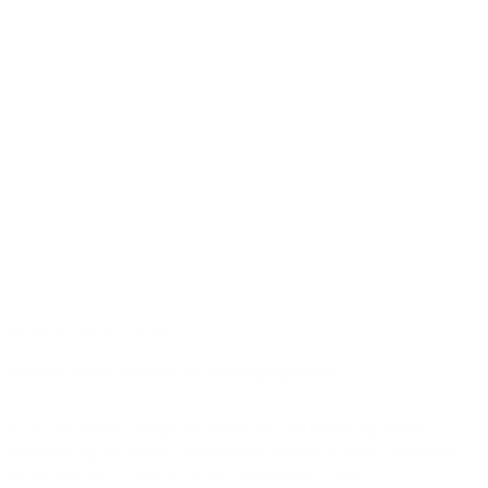
Nyheder
|
09.07.2026
Husk at klippe hækken ud mod vej og fortov
Vi får i øjeblikket mange henvendelser om hække og anden
beplantning, der vokser ud over veje, fortove og stier. Tjek derfor
gerne, om det er tid til at finde hækkesaksen frem.