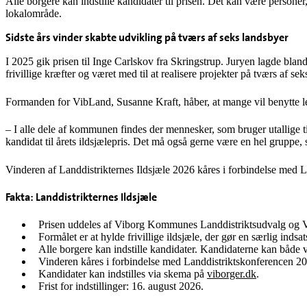
Alle borgere kan indstille kandidater til prisen. Det kan være persone
lokalområde.
Sidste års vinder skabte udvikling på tværs af seks landsbyer
I 2025 gik prisen til Inge Carlskov fra Skringstrup. Juryen lagde bl
frivillige kræfter og været med til at realisere projekter på tværs af
Formanden for VibLand, Susanne Kraft, håber, at mange vil benytte lejl
– I alle dele af kommunen findes der mennesker, som bruger utallige tim
kandidat til årets ildsjælepris. Det må også gerne være en hel gruppe, 
Vinderen af Landdistrikternes Ildsjæle 2026 kåres i forbindelse med
Fakta: Landdistrikternes Ildsjæle
Prisen uddeles af Viborg Kommunes Landdistriktsudvalg og 
Formålet er at hylde frivillige ildsjæle, der gør en særlig inds
Alle borgere kan indstille kandidater. Kandidaterne kan både 
Vinderen kåres i forbindelse med Landdistriktskonferencen 2
Kandidater kan indstilles via skema på
viborger.dk
.
Frist for indstillinger: 16. august 2026.