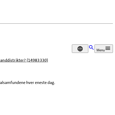
DA
Menu
landdistrikter? (14983330)
 lokalsamfundene hver eneste dag.