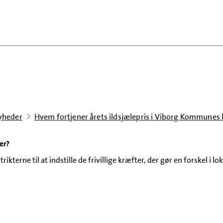
yheder
Hvem fortjener årets ildsjælepris i Viborg Kommunes 
er?
kterne til at indstille de frivillige kræfter, der gør en forskel i