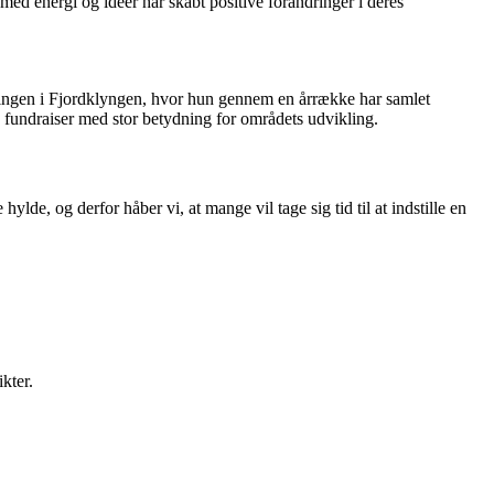
med energi og idéer har skabt positive forandringer i deres
iklingen i Fjordklyngen, hvor hun gennem en årrække har samlet
g fundraiser med stor betydning for områdets udvikling.
lde, og derfor håber vi, at mange vil tage sig tid til at indstille en
kter.