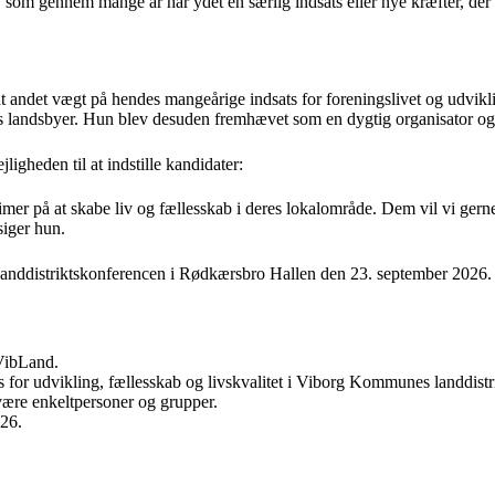
r, som gennem mange år har ydet en særlig indsats eller nye kræfter, der 
andt andet vægt på hendes mangeårige indsats for foreningslivet og udv
 seks landsbyer. Hun blev desuden fremhævet som en dygtig organisator o
igheden til at indstille kandidater:
er på at skabe liv og fællesskab i deres lokalområde. Dem vil vi gerne hy
siger hun.
 Landdistriktskonferencen i Rødkærsbro Hallen den 23. september 2026.
VibLand.
ats for udvikling, fællesskab og livskvalitet i Viborg Kommunes landdistri
være enkeltpersoner og grupper.
026.