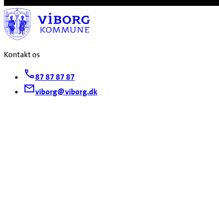
Kontakt os
87 87 87 87
viborg@viborg.dk
Find os
Viborg Kommune
Prinsens Alle 5
8800 Viborg
CVR. 2918 9846
Find afdeling
Kontakt og åbningstider