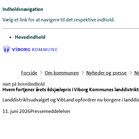
Indholdsnavigation
Vælg et link for at navigere til det respektive indhold.
gå til
Hovedindhold
Forside
Om kommunen
Nyheder og presse
N
start på hovedindhold
Hvem fortjener årets ildsjælepris i Viborg Kommunes landdistrikt
senest opdateret 9. juli 2026
Landdistriktsudvalget og VibLand opfordrer nu borgere i landdistri
11. juni 2026
Pressemeddelelser