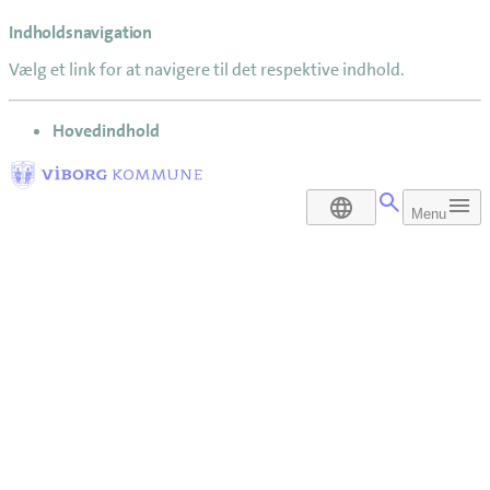
Indholdsnavigation
Vælg et link for at navigere til det respektive indhold.
gå til
Hovedindhold
DA
Menu