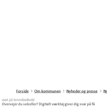
Forside
Om kommunen
Nyheder og presse
N
start på hovedindhold
Overvejer du solceller? Digitalt værktøj giver dig svar på få
senest opdateret 1. juli 2026