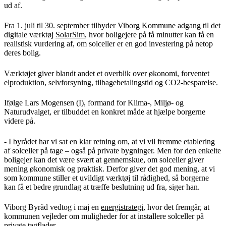
ud af.
Fra 1. juli til 30. september tilbyder Viborg Kommune adgang til det
digitale værktøj
SolarSim
, hvor boligejere på få minutter kan få en
realistisk vurdering af, om solceller er en god investering på netop
deres bolig.
Værktøjet giver blandt andet et overblik over økonomi, forventet
elproduktion, selvforsyning, tilbagebetalingstid og CO2-besparelse.
Ifølge Lars Mogensen (I), formand for Klima-, Miljø- og
Naturudvalget, er tilbuddet en konkret måde at hjælpe borgerne
videre på.
- I byrådet har vi sat en klar retning om, at vi vil fremme etablering
af solceller på tage – også på private bygninger. Men for den enkelte
boligejer kan det være svært at gennemskue, om solceller giver
mening økonomisk og praktisk. Derfor giver det god mening, at vi
som kommune stiller et uvildigt værktøj til rådighed, så borgerne
kan få et bedre grundlag at træffe beslutning ud fra, siger han.
Viborg Byråd vedtog i maj en
energistrategi
, hvor det fremgår, at
kommunen vejleder om muligheder for at installere solceller på
private tagflader.